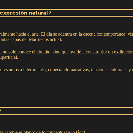
 expresión natural
almente hacia el arte. El día se adentra en la escena contemporánea, vi
intas capas del Marruecos actual.
 no solo conoce el circuito, sino que ayudó a construirlo: un exdirector 
uperficial.
pezamos a interpretarlo, conectando narrativas, tensiones culturales y 
a cambia el plano: de lo conceptual a lo táctil.