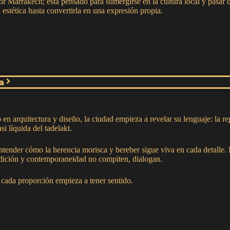
por Marrakech; está pensado para sumergirse en la cultura local y pasar 
 estética hasta convertirla en una expresión propia.
a
n arquitectura y diseño, la ciudad empieza a revelar su lenguaje: la repe
si líquida del tadelakt.
entender cómo la herencia morisca y bereber sigue viva en cada detalle.
adición y contemporaneidad no compiten, dialogan.
 cada proporción empieza a tener sentido.