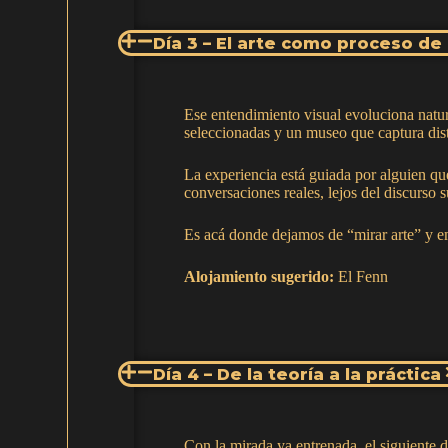
Día 3 – El arte como proceso de
Ese entendimiento visual evoluciona natur
seleccionadas y un museo que captura dist
La experiencia está guiada por alguien que
conversaciones reales, lejos del discurso s
Es acá donde dejamos de “mirar arte” y em
Alojamiento sugerido:
El Fenn
Día 4 – De la teoría a la práctica
Con la mirada ya entrenada, el siguiente dí