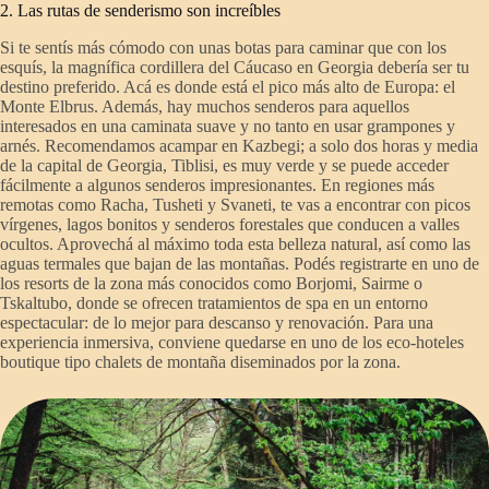
2. Las rutas de senderismo son increíbles
Si te sentís más cómodo con unas botas para caminar que con los
esquís, la magnífica cordillera del Cáucaso en Georgia debería ser tu
destino preferido. Acá es donde está el pico más alto de Europa: el
Monte Elbrus. Además, hay muchos senderos para aquellos
interesados en una caminata suave y no tanto en usar grampones y
arnés. Recomendamos acampar en Kazbegi; a solo dos horas y media
de la capital de Georgia, Tiblisi, es muy verde y se puede acceder
fácilmente a algunos senderos impresionantes. En regiones más
remotas como Racha, Tusheti y Svaneti, te vas a encontrar con picos
vírgenes, lagos bonitos y senderos forestales que conducen a valles
ocultos. Aprovechá al máximo toda esta belleza natural, así como las
aguas termales que bajan de las montañas. Podés registrarte en uno de
los resorts de la zona más conocidos como Borjomi, Sairme o
Tskaltubo, donde se ofrecen tratamientos de spa en un entorno
espectacular: de lo mejor para descanso y renovación. Para una
experiencia inmersiva, conviene quedarse en uno de los eco-hoteles
boutique tipo chalets de montaña diseminados por la zona.